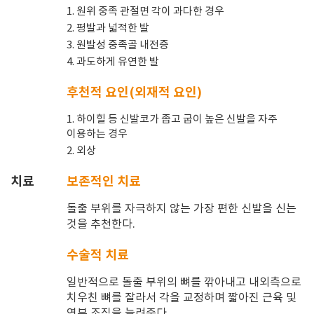
1. 원위 중족 관절면 각이 과다한 경우
2. 평발과 넓적한 발
3. 원발성 중족골 내전증
4. 과도하게 유연한 발
후천적 요인(외재적 요인)
1. 하이힐 등 신발코가 좁고 굽이 높은 신발을 자주
이용하는 경우
2. 외상
치료
보존적인 치료
돌출 부위를 자극하지 않는 가장 편한 신발을 신는
것을 추천한다.
수술적 치료
일반적으로 돌출 부위의 뼈를 깎아내고 내외측으로
치우친 뼈를 잘라서 각을 교정하며 짧아진 근육 및
연부 조직을 늘려준다.