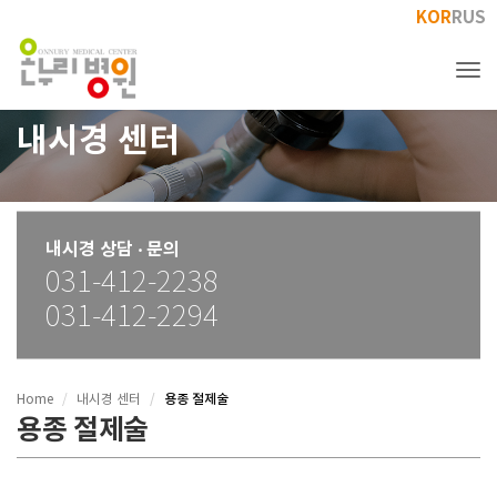
KOR
RUS
Tog
내시경 센터
내시경 상담 ‧ 문의
031-412-2238
031-412-2294
용종 절제술
Home
내시경 센터
용종 절제술