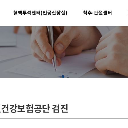
혈액투석센터(인공신장실)
척추·관절센터
건강보험공단 검진