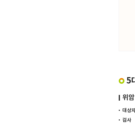
5
위암
대상
검사