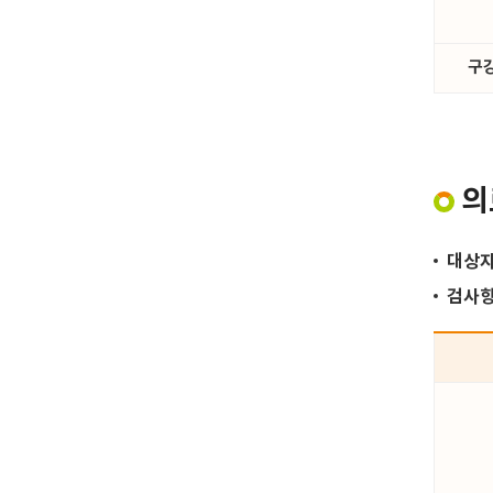
구
의
대상
검사