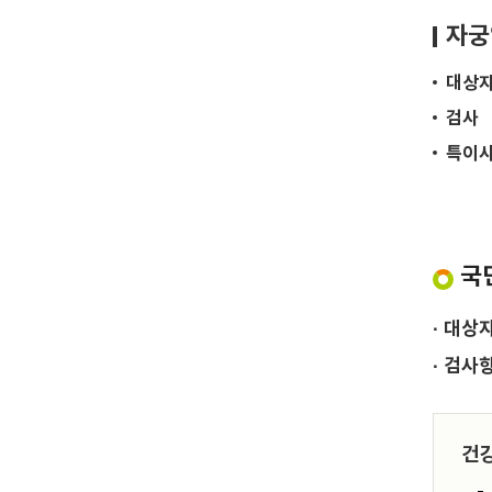
자궁
대상
검사
특이
국
· 대상
· 검사
건