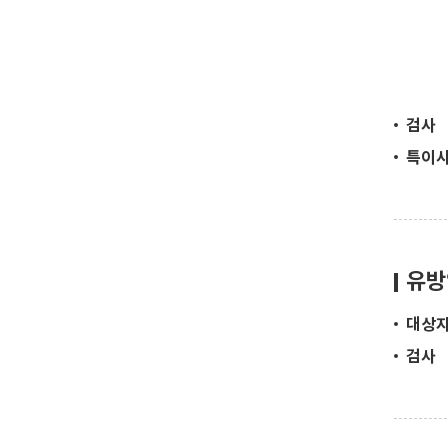
검사
특이
유방
대상
검사