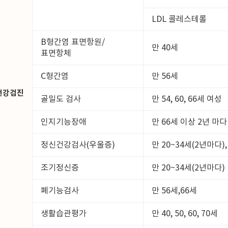
LDL 콜레스테롤
B형간염 표면항원/
만 40세
표면항체
C형간염
만 56세
건강검진
골밀도 검사
만 54, 60, 66세 여성
인지기능장애
만 66세 이상 2년 마다
정신건강검사(우울증)
만 20~34세(2년마다),
조기정신증
만 20~34세(2년마다)
폐기능검사
만 56세,66세
생활습관평가
만 40, 50, 60, 70세