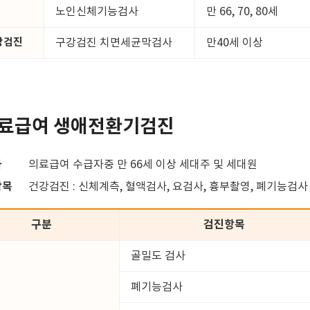
노인신체기능검사
만 66, 70, 80세
강검진
구강검진 치면세균막검사
만40세 이상
료급여 생애전환기검진
자
의료급여 수급자중 만 66세 이상 세대주 및 세대원
항목
건강검진 : 신체계측, 혈액검사, 요검사, 흉부촬영, 폐기능검사
구분
검진항목
골밀도 검사
폐기능검사