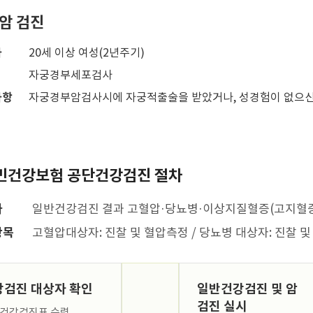
암 검진
자
20세 이상 여성(2년주기)
자궁경부세포검사
사항
자궁경부암검사시에 자궁적출술을 받았거나, 성경험이 없으신
민건강보험 공단건강검진 절차
자
일반건강검진 결과 고혈압·당뇨병·이상지질혈증(고지혈증
항목
고혈압대상자: 진찰 및 혈압측정 / 당뇨병 대상자: 진찰
강검진 대상자 확인
일반건강검진 및 암
검진 실시
건강검진표 수령