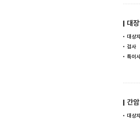
대장
대상
검사
특이
간암
대상