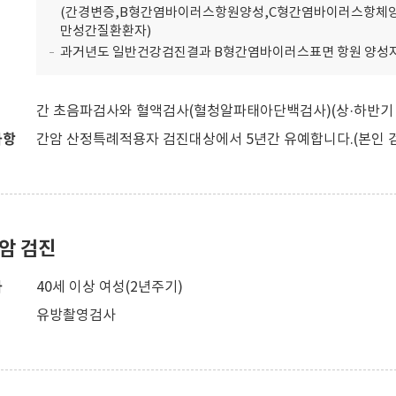
(간경변증,B형간염바이러스항원양성,C형간염바이러스항체양
만성간질환환자)
과거년도 일반건강검진결과 B형간염바이러스표면 항원 양성자 
간 초음파검사와 혈액검사(혈청알파태아단백검사)(상·하반기 1
사항
간암 산정특례적용자 검진대상에서 5년간 유예합니다.(본인 
암 검진
자
40세 이상 여성(2년주기)
유방촬영검사