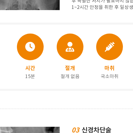
후 특별한 처치가 필요하지 않습
1~2시간 안정을 취한 후 일상
시간
절개
마취
15분
절개 없음
국소마취
03
신경차단술