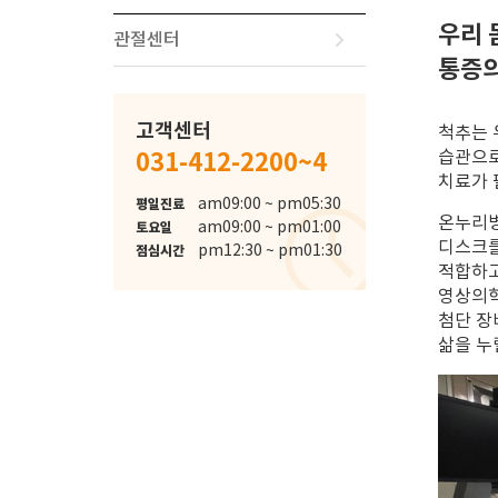
우리 
관절센터
통증의
고객센터
척추는 
습관으로
031-412-2200~4
치료가 
schedule
am09:00 ~ pm05:30
평일진료
온누리병
am09:00 ~ pm01:00
토요일
디스크를
pm12:30 ~ pm01:30
점심시간
적합하고
영상의학
첨단 장
삶을 누