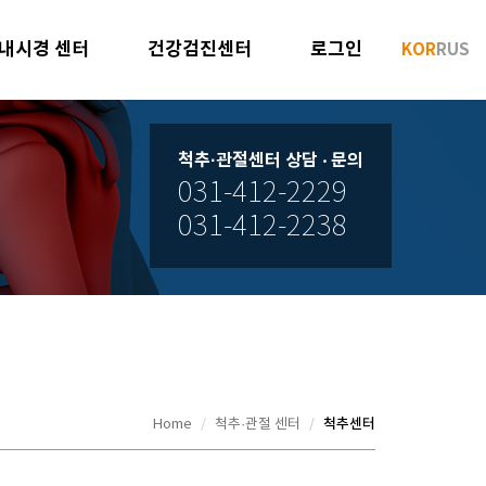
내시경 센터
건강검진센터
로그인
KOR
RUS
척추·관절센터 상담 ‧ 문의
031-412-2229
031-412-2238
척추센터
Home
척추·관절 센터