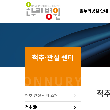
온누리병원 안내
척
척추·관절 센터 소개
척추센터