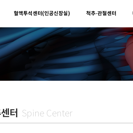
혈액투석센터(인공신장실)
척추·관절센터
추센터
Spine Center