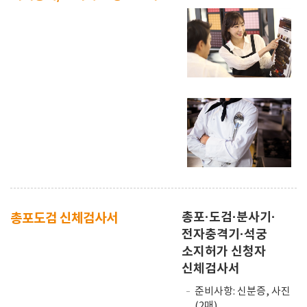
총포·도검·분사기·
총포도검 신체검사서
전자충격기·석궁
소지허가 신청자
신체검사서
준비사항: 신분증, 사진
(2매)