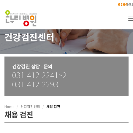
KOR
R
건강검진센터
건강검진 상담 ‧ 문의
031-412-2241~2
031-412-2293
채용 검진
Home
건강검진센터
채용 검진