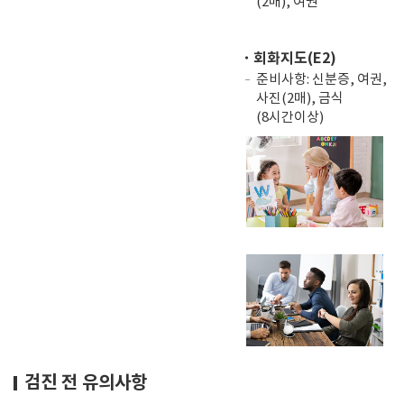
(2매), 여권
・회화지도(E2)
준비사항: 신분증, 여권,
사진(2매), 금식
(8시간이상)
검진 전 유의사항