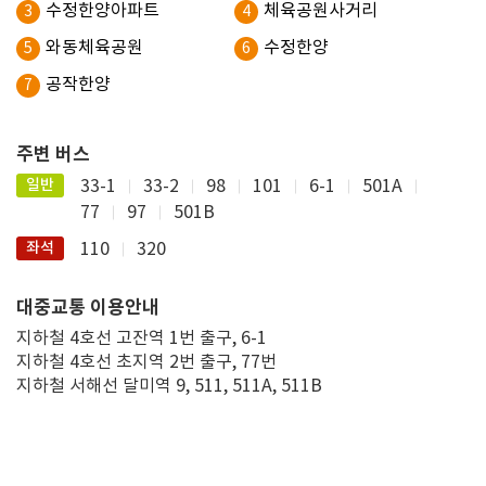
수정한양아파트
체육공원사거리
3
4
와동체육공원
수정한양
5
6
공작한양
7
주변 버스
일반
33-1
33-2
98
101
6-1
501A
77
97
501B
좌석
110
320
대중교통 이용안내
지하철 4호선 고잔역 1번 출구, 6-1
지하철 4호선 초지역 2번 출구, 77번
지하철 서해선 달미역 9, 511, 511A, 511B