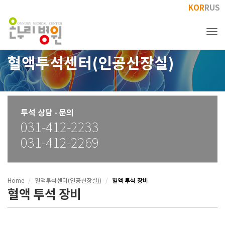
KOR
RUS
Tog
혈액투석센터(인공신장실)
투석 상담 ‧ 문의
031-412-2233
031-412-2269
혈액 투석 장비
Home
혈액투석센터(인공신장실))
혈액 투석 장비