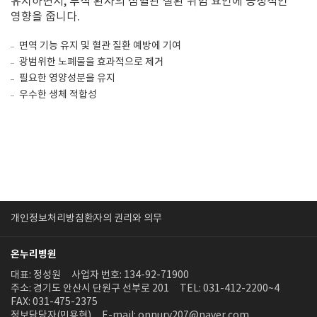
유지하면서, 투석 환자의 심혈관 질환 위험 요인에 긍정적인
영향을 줍니다.
면역 기능 유지 및 혈관 질환 예방에 기여
광범위한 노폐물을 효과적으로 제거
필요한 영양성분을 유지
우수한 생체 적합성
개인정보처리방침
환자의 권리와 의무
온누리병원
대표: 정성원
사업자 번호: 134-92-71900
주소: 경기도 안산시 단원구 선부로 201
TEL: 031-412-2200~4
FAX: 031-475-2375
정보담당자(민용현)
E-mail: onnury207@naver.com